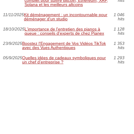
complet pour suivre Bitcoin, Ethereum, XRP,
hits
Solana et les meilleurs altcoins
11/11/2025
Kit déménagement : un incontournable pour
1 046
déménager d'un studio
hits
18/10/2025
L'importance de l'entretien des pianos à
1 128
queue : conseils d'experts de chez Pianex
hits
23/9/2025
Boostez l'Engagement de Vos Vidéos TikTok
1 353
avec des Vues Authentiques
hits
05/9/2025
Quelles idées de cadeaux symboliques pour
1 293
un chef d’entreprise ?
hits