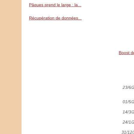
Pâques prend le large : la...
Récupération de données...
Boost de
23/6/
01/5/
14/3/
24/1/
31/12