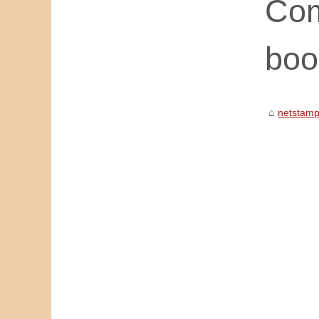
Com
boos
netstamp