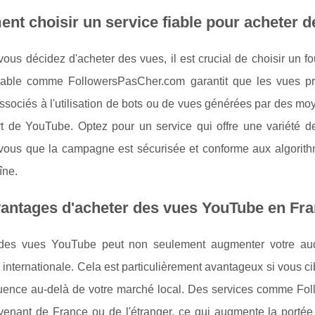
t choisir un service fiable pour acheter 
ous décidez d'acheter des vues, il est crucial de choisir un f
fiable comme FollowersPasCher.com garantit que les vues prov
ssociés à l'utilisation de bots ou de vues générées par des moye
rt de YouTube. Optez pour un service qui offre une variété de
vous que la campagne est sécurisée et conforme aux algorithm
îne.
antages d'acheter des vues YouTube en Franc
des vues YouTube peut non seulement augmenter votre aud
internationale. Cela est particulièrement avantageux si vous c
fluence au-delà de votre marché local. Des services comme Fo
venant de France ou de l'étranger, ce qui augmente la portée 