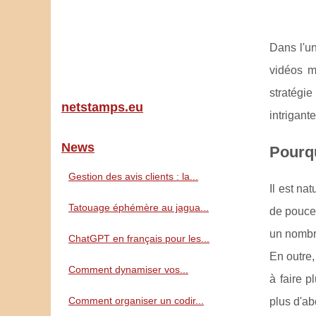
Dans l'un
vidéos m
stratégie
netstamps.eu
intrigant
News
Pourq
Gestion des avis clients : la...
Il est na
Tatouage éphémère au jagua...
de pouce 
un nombre
ChatGPT en français pour les...
En outre,
Comment dynamiser vos...
à faire p
Comment organiser un codir...
plus d'ab