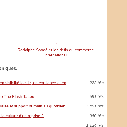
Rodolphe Saadé et les défis du commerce
international
oniques.
 visibilité locale, en confiance et en
222 hits
née The Flash Tattoo
591 hits
ualité et support humain au quotidien
3 451 hits
a culture d’entreprise ?
960 hits
1 124 hits