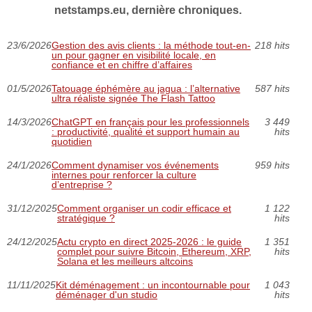
netstamps.eu, dernière chroniques.
23/6/2026
Gestion des avis clients : la méthode tout-en-
218 hits
un pour gagner en visibilité locale, en
confiance et en chiffre d’affaires
01/5/2026
Tatouage éphémère au jagua : l’alternative
587 hits
ultra réaliste signée The Flash Tattoo
14/3/2026
ChatGPT en français pour les professionnels
3 449
: productivité, qualité et support humain au
hits
quotidien
24/1/2026
Comment dynamiser vos événements
959 hits
internes pour renforcer la culture
d’entreprise ?
31/12/2025
Comment organiser un codir efficace et
1 122
stratégique ?
hits
24/12/2025
Actu crypto en direct 2025‑2026 : le guide
1 351
complet pour suivre Bitcoin, Ethereum, XRP,
hits
Solana et les meilleurs altcoins
11/11/2025
Kit déménagement : un incontournable pour
1 043
déménager d'un studio
hits