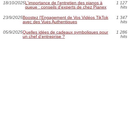
18/10/2025
L'importance de l'entretien des pianos à
1 127
queue : conseils d'experts de chez Pianex
hits
23/9/2025
Boostez l'Engagement de Vos Vidéos TikTok
1 347
avec des Vues Authentiques
hits
05/9/2025
Quelles idées de cadeaux symboliques pour
1 286
un chef d’entreprise ?
hits