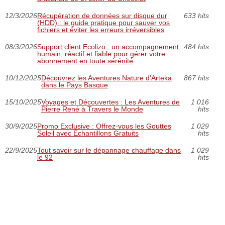
12/3/2026
Récupération de données sur disque dur
633 hits
(HDD) : le guide pratique pour sauver vos
fichiers et éviter les erreurs irréversibles
08/3/2026
Support client Ecolizo : un accompagnement
484 hits
humain, réactif et fiable pour gérer votre
abonnement en toute sérénité
10/12/2025
Découvrez les Aventures Nature d'Arteka
867 hits
dans le Pays Basque
15/10/2025
Voyages et Découvertes : Les Aventures de
1 016
Pierre René à Travers le Monde
hits
30/9/2025
Promo Exclusive : Offrez-vous les Gouttes
1 029
Soleil avec Échantillons Gratuits
hits
22/9/2025
Tout savoir sur le dépannage chauffage dans
1 029
le 92
hits