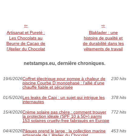
Artisanat et Pureté :
Blaklader : une
Les Chocolats au
histoire de qualité et
Beurre de Cacao de
de durabilité dans les
l'Atelier du Chocolat
vêtements de travail
netstamps.eu, dernière chroniques.
19/6/2026
Coffret électrique pour pompe à chaleur de
230 hits
piscine Courbe D monophasé : l’allié d’une
chauffe fiable et sécurisée
01/5/2026
Les leaks de Capi : un sujet qui intrigue les
378 hits
internautes
15/4/2026
Crème solaire pas chère : comment trouver
772 hits
la protection idéale (SPF 10 à 50+) parmi
153 solaires cruelty‑free fabriqués en Europe
04/4/2026
Pâques prend le large : la collection marine
453 hits
artisanale de L’Atelier du Chocolat