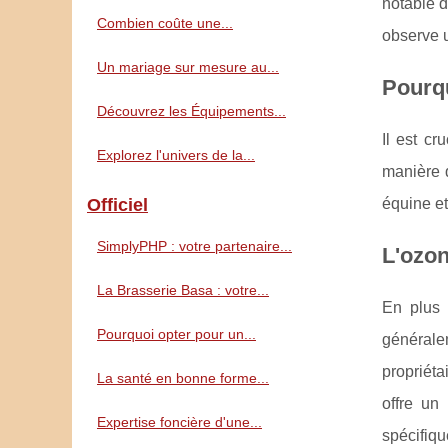
notable d
Combien coûte une...
observe u
Un mariage sur mesure au...
Pourqu
Découvrez les Équipements...
Il est c
Explorez l'univers de la...
manière 
Officiel
équine et
SimplyPHP : votre partenaire...
L'ozon
La Brasserie Basa : votre...
En plus 
Pourquoi opter pour un...
générale
propriéta
La santé en bonne forme...
offre un
Expertise foncière d'une...
spécifiq