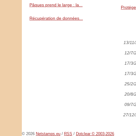
Pâques prend le large : la...
Protéger
Récupération de données...
13/11
12/7/
17/3/
17/3/
25/2/
20/8/
09/7/
27/12
© 2026
Netstamps.eu
/
RSS
/
Dotclear © 2003-2026