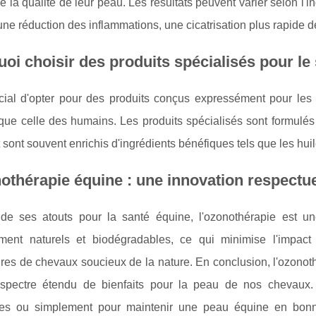
e la qualité de leur peau. Les résultats peuvent varier selon l'i
ne réduction des inflammations, une cicatrisation plus rapide de
oi choisir des produits spécialisés pour le
rucial d'opter pour des produits conçus expressément pour le
que celle des humains. Les produits spécialisés sont formulé
 sont souvent enrichis d'ingrédients bénéfiques tels que les hu
othérapie équine : une innovation respectu
de ses atouts pour la santé équine, l'ozonothérapie est un
ment naturels et biodégradables, ce qui minimise l'impact
ires de chevaux soucieux de la nature. En conclusion, l'ozonot
 spectre étendu de bienfaits pour la peau de nos chevaux. 
ues ou simplement pour maintenir une peau équine en bonn