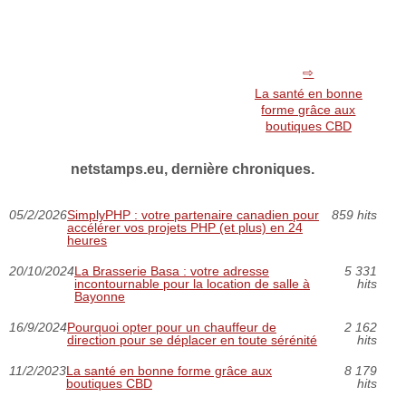
La santé en bonne
forme grâce aux
boutiques CBD
netstamps.eu, dernière chroniques.
05/2/2026
SimplyPHP : votre partenaire canadien pour
859 hits
accélérer vos projets PHP (et plus) en 24
heures
20/10/2024
La Brasserie Basa : votre adresse
5 331
incontournable pour la location de salle à
hits
Bayonne
16/9/2024
Pourquoi opter pour un chauffeur de
2 162
direction pour se déplacer en toute sérénité
hits
11/2/2023
La santé en bonne forme grâce aux
8 179
boutiques CBD
hits