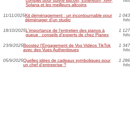
complet pour suivre Bitcoin, Ethereum, XRP,
hits
Solana et les meilleurs altcoins
11/11/2025
Kit déménagement : un incontournable pour
1 043
déménager d'un studio
hits
18/10/2025
L'importance de l'entretien des pianos à
1 127
queue : conseils d'experts de chez Pianex
hits
23/9/2025
Boostez l'Engagement de Vos Vidéos TikTok
1 347
avec des Vues Authentiques
hits
05/9/2025
Quelles idées de cadeaux symboliques pour
1 286
un chef d’entreprise ?
hits