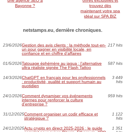
une agence SEO à
offres exclusives et
Bayonne ?
trouvez dès
maintenant votre spa
idéal sur SPA.BIZ
netstamps.eu, dernière chroniques.
23/6/2026
Gestion des avis clients : la méthode tout-en-
217 hits
un pour gagner en visibilité locale, en
confiance et en chiffre d’affaires
01/5/2026
Tatouage éphémère au jagua : l’alternative
587 hits
ultra réaliste signée The Flash Tattoo
14/3/2026
ChatGPT en français pour les professionnels
3 449
: productivité, qualité et support humain au
hits
quotidien
24/1/2026
Comment dynamiser vos événements
959 hits
internes pour renforcer la culture
d’entreprise ?
31/12/2025
Comment organiser un codir efficace et
1 122
stratégique ?
hits
24/12/2025
Actu crypto en direct 2025‑2026 : le guide
1 351