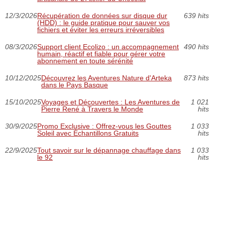
12/3/2026
Récupération de données sur disque dur
639 hits
(HDD) : le guide pratique pour sauver vos
fichiers et éviter les erreurs irréversibles
08/3/2026
Support client Ecolizo : un accompagnement
490 hits
humain, réactif et fiable pour gérer votre
abonnement en toute sérénité
10/12/2025
Découvrez les Aventures Nature d'Arteka
873 hits
dans le Pays Basque
15/10/2025
Voyages et Découvertes : Les Aventures de
1 021
Pierre René à Travers le Monde
hits
30/9/2025
Promo Exclusive : Offrez-vous les Gouttes
1 033
Soleil avec Échantillons Gratuits
hits
22/9/2025
Tout savoir sur le dépannage chauffage dans
1 033
le 92
hits