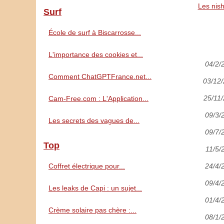
Les nish
Surf
École de surf à Biscarrosse...
L'importance des cookies et...
04/2/
Comment ChatGPTFrance.net...
03/12
25/11
Cam-Free.com : L'Application...
09/3/
Les secrets des vagues de...
09/7/
Top
11/5/
Coffret électrique pour...
24/4/
09/4/
Les leaks de Capi : un sujet...
01/4/
Crème solaire pas chère :...
08/1/