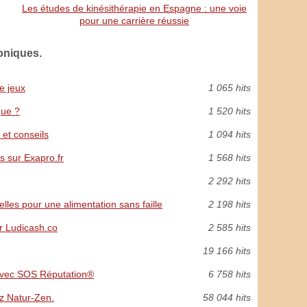
Les études de kinésithérapie en Espagne : une voie
pour une carrière réussie
oniques.
e jeux
1 065 hits
que ?
1 520 hits
et conseils
1 094 hits
s sur Exapro.fr
1 568 hits
2 292 hits
les pour une alimentation sans faille
2 198 hits
r Ludicash.co
2 585 hits
19 166 hits
 avec SOS Réputation®
6 758 hits
z Natur-Zen.
58 044 hits