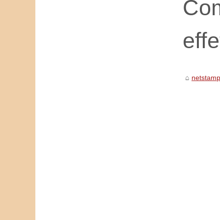
Com
eff
netstamp