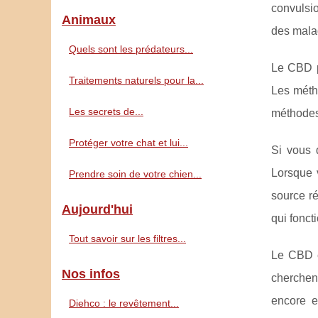
convulsio
Animaux
des malad
Quels sont les prédateurs...
Le CBD p
Traitements naturels pour la...
Les métho
Les secrets de...
méthodes 
Protéger votre chat et lui...
Si vous 
Lorsque v
Prendre soin de votre chien...
source r
Aujourd'hui
qui fonct
Tout savoir sur les filtres...
Le CBD e
Nos infos
cherchent
encore e
Diehco : le revêtement...