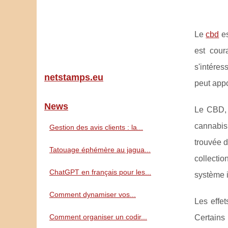
Le
cbd
es
est cour
s'intéres
netstamps.eu
peut appo
News
Le CBD, 
cannabis
Gestion des avis clients : la...
trouvée 
Tatouage éphémère au jagua...
collectio
ChatGPT en français pour les...
système 
Comment dynamiser vos...
Les effe
Comment organiser un codir...
Certains