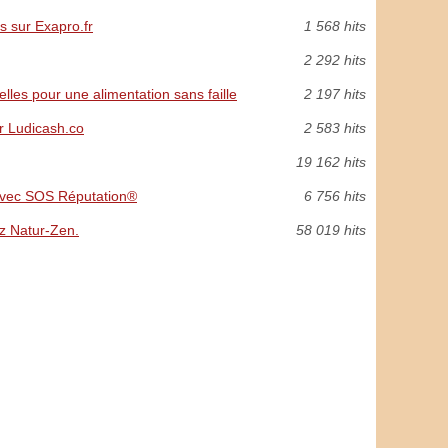
s sur Exapro.fr
1 568 hits
2 292 hits
les pour une alimentation sans faille
2 197 hits
r Ludicash.co
2 583 hits
19 162 hits
 avec SOS Réputation®
6 756 hits
z Natur-Zen.
58 019 hits