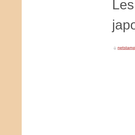
Les
jap
netstamp