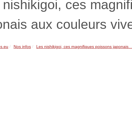
 nishikigoi, ces magni
onais aux couleurs viv
s.eu
Nos infos
Les nishikigoi, ces magnifiques poissons japonais...