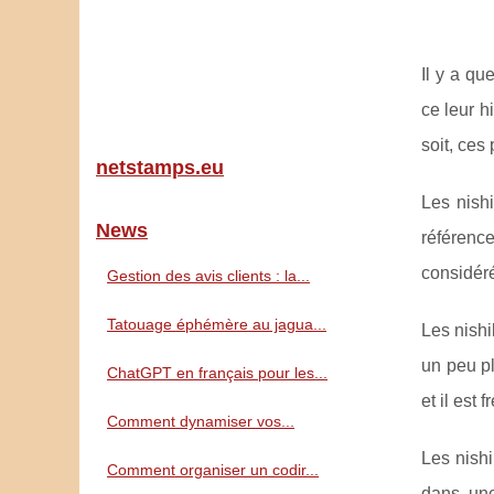
Il y a qu
ce leur h
soit, ces
netstamps.eu
Les nishi
News
référenc
considéré
Gestion des avis clients : la...
Tatouage éphémère au jagua...
Les nishi
un peu pl
ChatGPT en français pour les...
et il est
Comment dynamiser vos...
Les nishi
Comment organiser un codir...
dans une