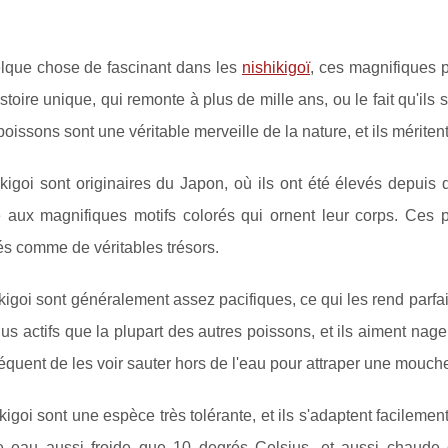
elque chose de fascinant dans les
nishikigoï
, ces magnifiques p
istoire unique, qui remonte à plus de mille ans, ou le fait qu'ils 
 poissons sont une véritable merveille de la nature, et ils mérit
kigoi sont originaires du Japon, où ils ont été élevés depuis
e aux magnifiques motifs colorés qui ornent leur corps. Ces 
s comme de véritables trésors.
kigoi sont généralement assez pacifiques, ce qui les rend parfai
us actifs que la plupart des autres poissons, et ils aiment nage
 fréquent de les voir sauter hors de l'eau pour attraper une mouch
kigoi sont une espèce très tolérante, et ils s'adaptent facilement
 eau aussi froide que 10 degrés Celsius, et aussi chaude 